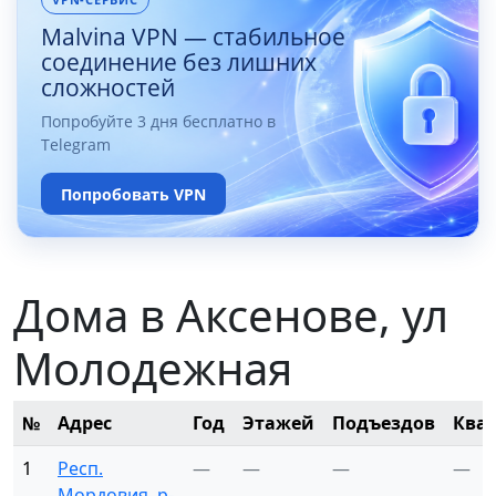
Malvina VPN — стабильное
соединение без лишних
сложностей
Попробуйте 3 дня бесплатно в
Telegram
Попробовать VPN
Дома в Аксенове, ул
Молодежная
№
Адрес
Год
Этажей
Подъездов
Ква
1
Респ.
—
—
—
—
Мордовия, р-