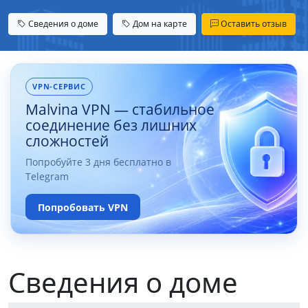
Сведения о доме
Дом на карте
Оставить отзыв
VPN-СЕРВИС
Malvina VPN — стабильное
соединение без лишних
сложностей
Попробуйте 3 дня бесплатно в
Telegram
Попробовать VPN
Сведения о доме