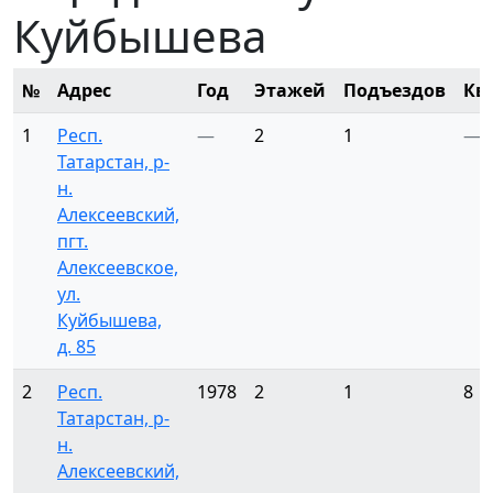
Куйбышева
№
Адрес
Год
Этажей
Подъездов
Кв
1
Респ.
—
2
1
—
Татарстан, р-
н.
Алексеевский,
пгт.
Алексеевское,
ул.
Куйбышева,
д. 85
2
Респ.
1978
2
1
8
Татарстан, р-
н.
Алексеевский,