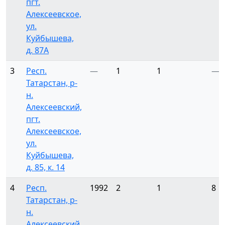
пгт.
Алексеевское,
ул.
Куйбышева,
д. 87А
3
Респ.
—
1
1
—
Татарстан, р-
н.
Алексеевский,
пгт.
Алексеевское,
ул.
Куйбышева,
д. 85, к. 14
4
Респ.
1992
2
1
8
Татарстан, р-
н.
Алексеевский,