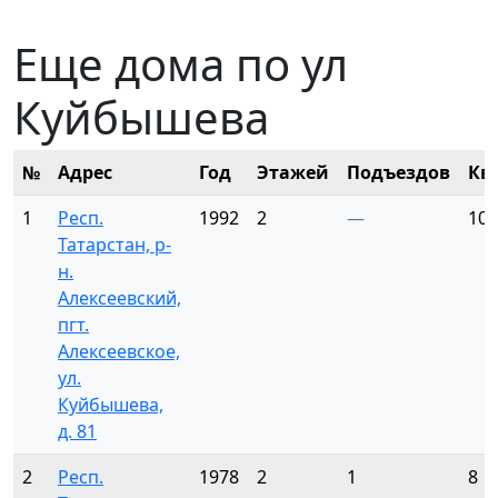
Еще дома по ул
Куйбышева
№
Адрес
Год
Этажей
Подъездов
Кв
1
Респ.
1992
2
—
10
Татарстан, р-
н.
Алексеевский,
пгт.
Алексеевское,
ул.
Куйбышева,
д. 81
2
Респ.
1978
2
1
8