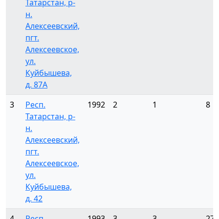
Татарстан, р-
н.
Алексеевский,
пгт.
Алексеевское,
ул.
Куйбышева,
д. 87А
3
Респ.
1992
2
1
8
Татарстан, р-
н.
Алексеевский,
пгт.
Алексеевское,
ул.
Куйбышева,
д. 42
4
Респ.
1993
3
3
27