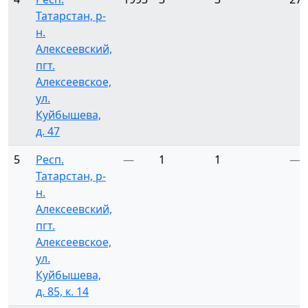
Татарстан, р-
н.
Алексеевский,
пгт.
Алексеевское,
ул.
Куйбышева,
д. 47
5
Респ.
—
1
1
—
Татарстан, р-
н.
Алексеевский,
пгт.
Алексеевское,
ул.
Куйбышева,
д. 85, к. 14