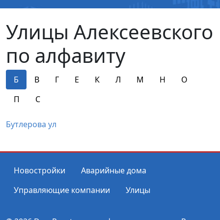
Улицы Алексеевского
по алфавиту
Б
В
Г
Е
К
Л
М
Н
О
П
С
Бутлерова ул
Новостройки
Аварийные дома
Управляющие компании
Улицы