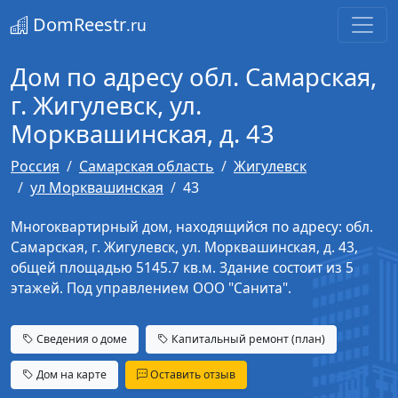
DomReestr
.ru
Дом по адресу обл. Самарская,
г. Жигулевск, ул.
Морквашинская, д. 43
Россия
Самарская область
Жигулевск
ул Морквашинская
43
Многоквартирный дом, находящийся по адресу: обл.
Самарская, г. Жигулевск, ул. Морквашинская, д. 43,
общей площадью 5145.7 кв.м. Здание состоит из 5
этажей. Под управлением ООО "Санита".
Сведения о доме
Капитальный ремонт (план)
Дом на карте
Оставить отзыв