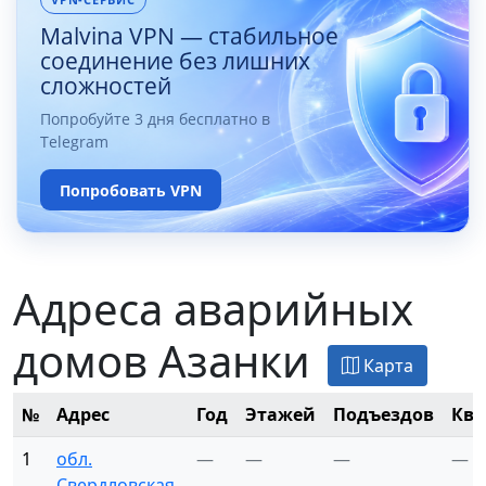
Malvina VPN — стабильное
соединение без лишних
сложностей
Попробуйте 3 дня бесплатно в
Telegram
Попробовать VPN
Адреса аварийных
домов Азанки
Карта
№
Адрес
Год
Этажей
Подъездов
Ква
1
обл.
—
—
—
—
Свердловская,