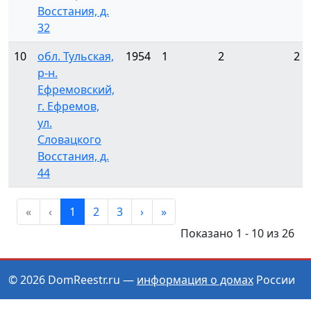
Восстания, д.
32
10
обл. Тульская,
1954
1
2
2
р-н.
Ефремовский,
г. Ефремов,
ул.
Словацкого
Восстания, д.
44
«
‹
1
2
3
›
»
Показано 1 - 10 из 26
© 2026 DomReestr.ru —
информация о домах
России