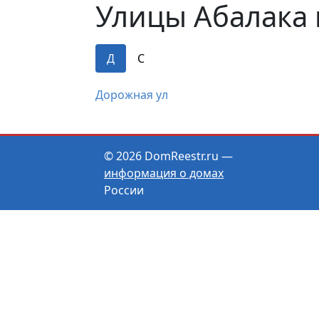
Улицы Абалака 
Д
С
Дорожная ул
© 2026 DomReestr.ru —
информация о домах
России