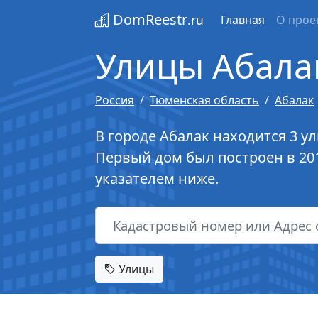
DomReestr
.ru
Главная
О прое
Улицы Абала
Россия
Тюменская область
Абалак
В городе Абалак находится 3 у
Первый дом был построен в 20
указателем ниже.
Улицы