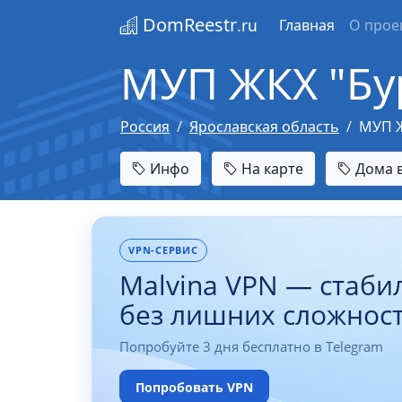
DomReestr
.ru
Главная
О прое
МУП ЖКХ "Бу
Россия
Ярославская область
МУП Ж
Инфо
На карте
Дома в
VPN-СЕРВИС
Malvina VPN — стаби
без лишних сложнос
Попробуйте 3 дня бесплатно в Telegram
Попробовать VPN