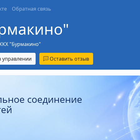
кте
Обратная связь
рмакино"
КХ "Бурмакино"
 управлении
Оставить отзыв
льное соединение
тей