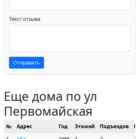
Текст отзыва
Текст отзыва
Текст отзыва
Отправить
Еще дома по ул
Первомайская
№
Адрес
Год
Этажей
Подъездов
К