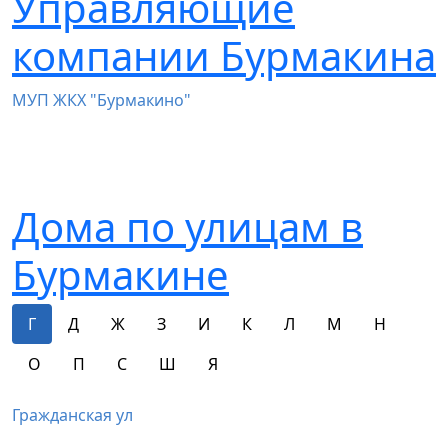
Управляющие
компании Бурмакина
МУП ЖКХ "Бурмакино"
Дома по улицам в
Бурмакине
Г
Д
Ж
З
И
К
Л
М
Н
О
П
С
Ш
Я
Гражданская ул