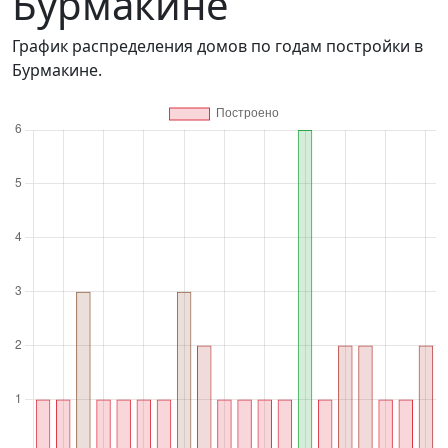
Бурмакине
График распределения домов по годам постройки в
Бурмакине.