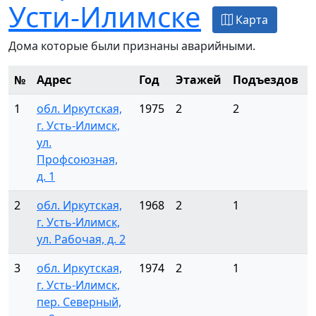
Усти-Илимске
Карта
Дома которые были признаны аварийными.
№
Адрес
Год
Этажей
Подъездов
1
обл. Иркутская,
1975
2
2
3
г. Усть-Илимск,
ул.
Профсоюзная,
д. 1
2
обл. Иркутская,
1968
2
1
2
г. Усть-Илимск,
ул. Рабочая, д. 2
3
обл. Иркутская,
1974
2
1
1
г. Усть-Илимск,
пер. Северный,