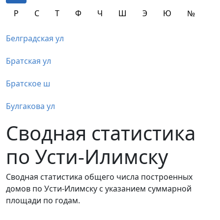
Р
С
Т
Ф
Ч
Ш
Э
Ю
№
Белградская ул
Братская ул
Братское ш
Булгакова ул
Сводная статистика
по Усти-Илимску
Сводная статистика общего числа построенных
домов по Усти-Илимску с указанием суммарной
площади по годам.