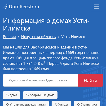
DomReestr
.ru
Информация о домах Усти-
Илимска
Россия
Иркутская область
Усть-Илимск
Мы нашли для Вас 460 домов и зданий в Усти-
Илимске, построенных в период с 1669 года по наше
время. Общая площадь жилого фонда Усти-Илимска
2
составляет 1 794 248 м
. Первый дом в Усти-Илимске
был построен в 1669 году.
Найти
Дома
Аварийные дома
Управляющие компании
Улицы
Статистика