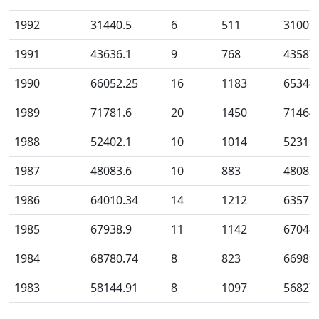
1992
31440.5
6
511
31009
1991
43636.1
9
768
43587
1990
66052.25
16
1183
65344
1989
71781.6
20
1450
71464
1988
52402.1
10
1014
52319
1987
48083.6
10
883
48083
1986
64010.34
14
1212
63571
1985
67938.9
11
1142
67044
1984
68780.74
8
823
66989
1983
58144.91
8
1097
56827