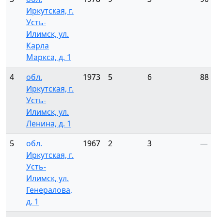
Иркутская, г.
Усть-
Илимск, ул.
Карла
Маркса, д. 1
4
обл.
1973
5
6
88
Иркутская, г.
Усть-
Илимск, ул.
Ленина, д. 1
5
обл.
1967
2
3
—
Иркутская, г.
Усть-
Илимск, ул.
Генералова,
д. 1