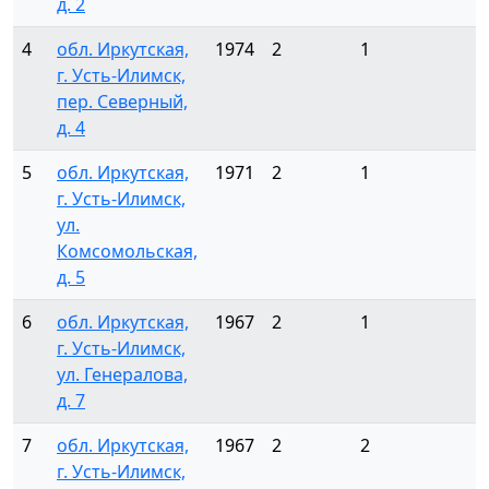
д. 2
4
обл. Иркутская,
1974
2
1
1
г. Усть-Илимск,
пер. Северный,
д. 4
5
обл. Иркутская,
1971
2
1
1
г. Усть-Илимск,
ул.
Комсомольская,
д. 5
6
обл. Иркутская,
1967
2
1
1
г. Усть-Илимск,
ул. Генералова,
д. 7
7
обл. Иркутская,
1967
2
2
1
г. Усть-Илимск,