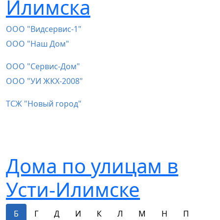
Илимска
ООО "Видсервис-1"
ООО "Наш Дом"
ООО "Сервис-Дом"
ООО "УИ ЖКХ-2008"
ТСЖ "Новый город"
Дома по улицам в
Усти-Илимске
Б
Г
Д
И
К
Л
М
Н
П