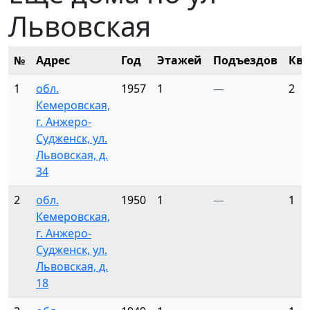
Львовская
№
Адрес
Год
Этажей
Подъездов
Ква
1
обл.
1957
1
—
2
Кемеровская,
г. Анжеро-
Судженск, ул.
Львовская, д.
34
2
обл.
1950
1
—
1
Кемеровская,
г. Анжеро-
Судженск, ул.
Львовская, д.
18