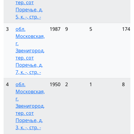
тер. сот
Поречье, д.
5, к. -, стр. -
3
обл.
1987
9
5
174
Московская,
г.
Звенигород,
тер. сот
Поречье, д.
7, к. -, стр. -
4
обл.
1950
2
1
8
Московская,
г.
Звенигород,
тер. сот
Поречье, д.
3, к. -, стр. -