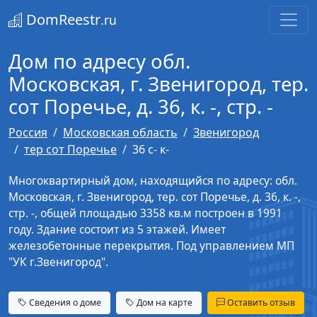
DomReestr
.ru
Дом по адресу обл.
Московская, г. Звенигород, тер.
сот Поречье, д. 36, к. -, стр. -
Россия
Московская область
Звенигород
тер сот Поречье
36 с- к-
Многоквартирный дом, находящийся по адресу: обл.
Московская, г. Звенигород, тер. сот Поречье, д. 36, к. -,
стр. -, общей площадью 3358 кв.м построен в 1991
году. Здание состоит из 5 этажей. Имеет
железобетонные перекрытия. Под управлением МП
"УК г.Звенигород".
Сведения о доме
Дом на карте
Оставить отзыв