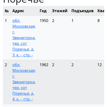
№
Адрес
Год
Этажей
Подъездов
Ква
1
обл.
1950
2
1
8
Московская,
г.
Звенигород,
тер. сот
Поречье, д.
3, к. -, стр. -
2
обл.
1962
2
2
12
Московская,
г.
Звенигород,
тер. сот
Поречье, д.
4, к. -, стр. -