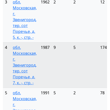
3
обл.
1962
2
2
12
Московская,
г.
Звенигород,
тер. сот
Поречье, д.
5, к. -, стр. -
4
обл.
1987
9
5
174
Московская,
г.
Звенигород,
тер. сот
Поречье, д.
7, к. -, стр. -
5
обл.
1991
5
2
78
Московская,
г.