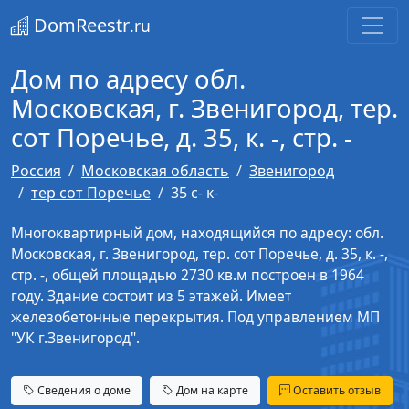
DomReestr
.ru
Дом по адресу обл.
Московская, г. Звенигород, тер.
сот Поречье, д. 35, к. -, стр. -
Россия
Московская область
Звенигород
тер сот Поречье
35 с- к-
Многоквартирный дом, находящийся по адресу: обл.
Московская, г. Звенигород, тер. сот Поречье, д. 35, к. -,
стр. -, общей площадью 2730 кв.м построен в 1964
году. Здание состоит из 5 этажей. Имеет
железобетонные перекрытия. Под управлением МП
"УК г.Звенигород".
Сведения о доме
Дом на карте
Оставить отзыв