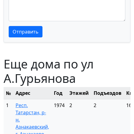
Текст отзыва
Текст отзыва
Отправить
Еще дома по ул
А.Гурьянова
№
Адрес
Год
Этажей
Подъездов
Кв
1
Респ.
1974
2
2
16
Татарстан, р-
н.
Азнакаевский,