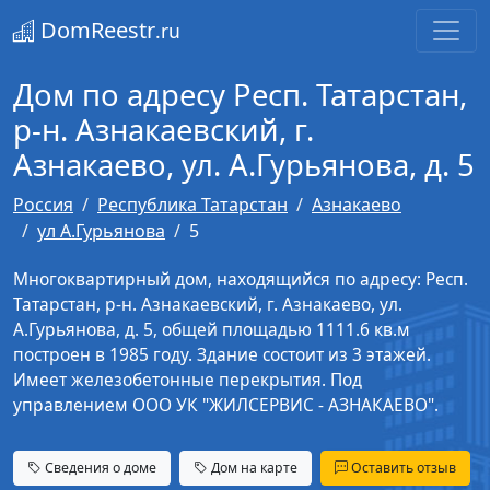
DomReestr
.ru
Дом по адресу Респ. Татарстан,
р-н. Азнакаевский, г.
Азнакаево, ул. А.Гурьянова, д. 5
Россия
Республика Татарстан
Азнакаево
ул А.Гурьянова
5
Многоквартирный дом, находящийся по адресу: Респ.
Татарстан, р-н. Азнакаевский, г. Азнакаево, ул.
А.Гурьянова, д. 5, общей площадью 1111.6 кв.м
построен в 1985 году. Здание состоит из 3 этажей.
Имеет железобетонные перекрытия. Под
управлением ООО УК "ЖИЛСЕРВИС - АЗНАКАЕВО".
Сведения о доме
Дом на карте
Оставить отзыв