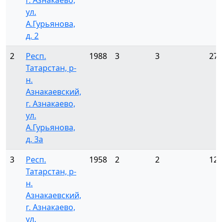
г. Азнакаево,
ул.
А.Гурьянова,
д. 2
2
Респ.
1988
3
3
27
Татарстан, р-
н.
Азнакаевский,
г. Азнакаево,
ул.
А.Гурьянова,
д. 3а
3
Респ.
1958
2
2
12
Татарстан, р-
н.
Азнакаевский,
г. Азнакаево,
ул.