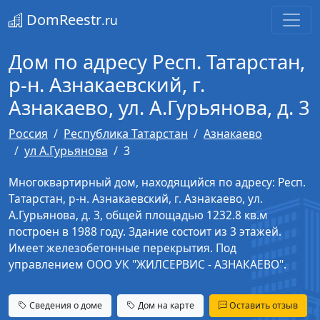
DomReestr
.ru
Дом по адресу Респ. Татарстан,
р-н. Азнакаевский, г.
Азнакаево, ул. А.Гурьянова, д. 3
Россия
Республика Татарстан
Азнакаево
ул А.Гурьянова
3
Многоквартирный дом, находящийся по адресу: Респ.
Татарстан, р-н. Азнакаевский, г. Азнакаево, ул.
А.Гурьянова, д. 3, общей площадью 1232.8 кв.м
построен в 1988 году. Здание состоит из 3 этажей.
Имеет железобетонные перекрытия. Под
управлением ООО УК "ЖИЛСЕРВИС - АЗНАКАЕВО".
Сведения о доме
Дом на карте
Оставить отзыв