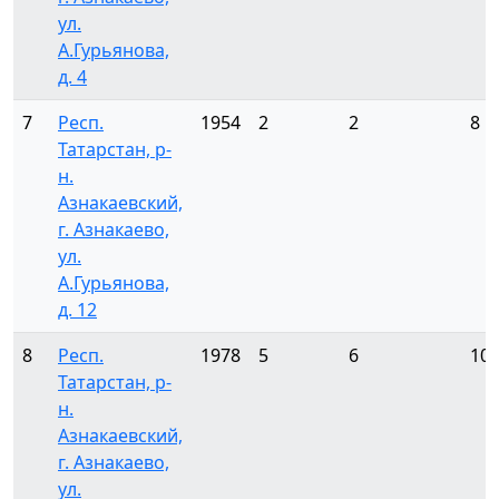
ул.
А.Гурьянова,
д. 4
7
Респ.
1954
2
2
8
Татарстан, р-
н.
Азнакаевский,
г. Азнакаево,
ул.
А.Гурьянова,
д. 12
8
Респ.
1978
5
6
10
Татарстан, р-
н.
Азнакаевский,
г. Азнакаево,
ул.