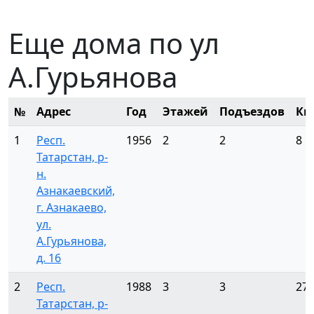
Еще дома по ул
А.Гурьянова
№
Адрес
Год
Этажей
Подъездов
Кв
1
Респ.
1956
2
2
8
Татарстан, р-
н.
Азнакаевский,
г. Азнакаево,
ул.
А.Гурьянова,
д. 16
2
Респ.
1988
3
3
27
Татарстан, р-