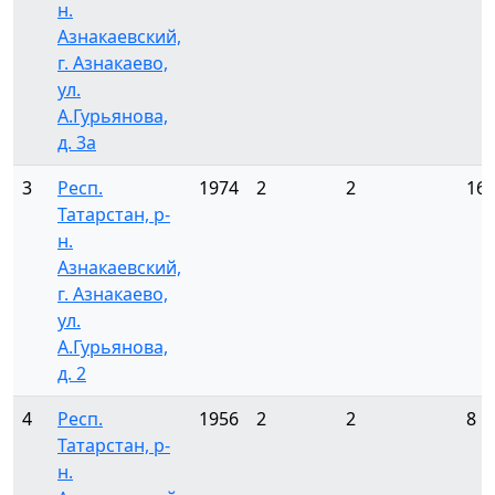
н.
Азнакаевский,
г. Азнакаево,
ул.
А.Гурьянова,
д. 3а
3
Респ.
1974
2
2
16
Татарстан, р-
н.
Азнакаевский,
г. Азнакаево,
ул.
А.Гурьянова,
д. 2
4
Респ.
1956
2
2
8
Татарстан, р-
н.