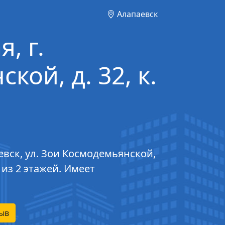
Алапаевск
, г.
кой, д. 32, к.
евск, ул. Зои Космодемьянской,
 из 2 этажей. Имеет
ыв