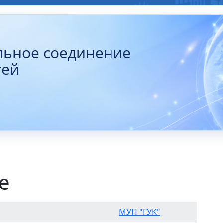
льное соединение
тей
е
МУП "ГУК"