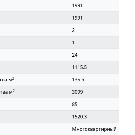
1991
1991
2
1
24
1115.5
2
тва м
135.6
2
тва м
3099
85
1520.3
Многоквартирный