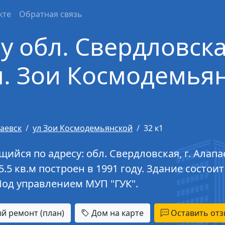
кте
Обратная связь
у обл. Свердловская
. Зои Космодемьянс
аевск
ул Зои Космодемьянской
32 к1
йся по адресу: обл. Свердловская, г. Алапа
5.5 кв.м построен в 1991 году. Здание состоит
од управлением МУП "ГУК".
й ремонт (план)
Дом на карте
Оставить отз