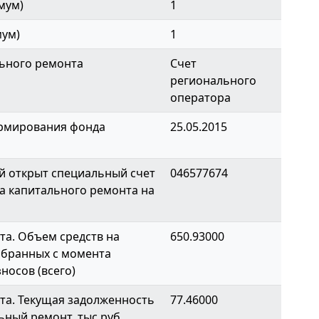
мум)
1
мум)
1
ьного ремонта
Счет
регионального
оператора
ормирования фонда
25.05.2015
й открыт специальный счет
046577674
а капитального ремонта на
а. Объем средств на
650.93000
обранных с момента
носов (всего)
та. Текущая задолженность
77.46000
ьный ремонт, тыс.руб.