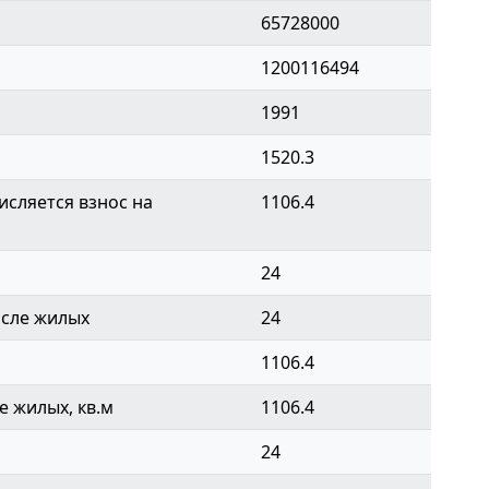
65728000
1200116494
1991
1520.3
сляется взнос на
1106.4
24
исле жилых
24
1106.4
 жилых, кв.м
1106.4
24