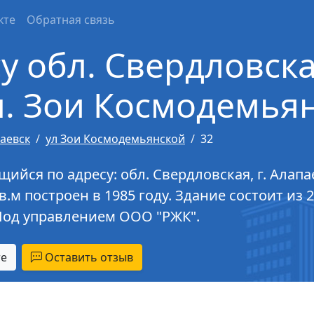
кте
Обратная связь
у обл. Свердловская
л. Зои Космодемьян
аевск
ул Зои Космодемьянской
32
йся по адресу: обл. Свердловская, г. Алапа
в.м построен в 1985 году. Здание состоит из 
Под управлением ООО "РЖК".
те
Оставить отзыв