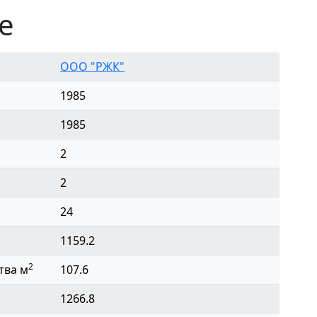
е
ООО "РЖК"
1985
1985
2
2
24
1159.2
2
тва м
107.6
1266.8